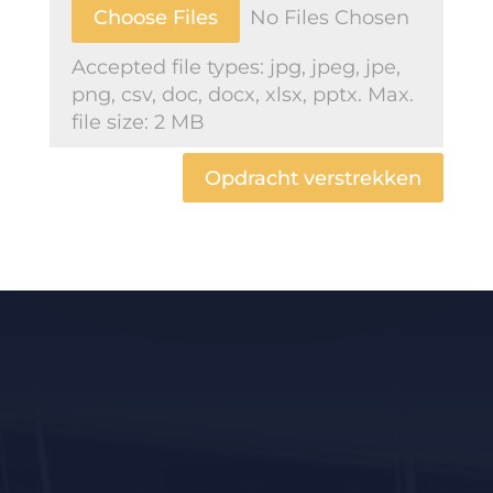
File Input
Choose Files
No Files Chosen
Accepted file types: jpg, jpeg, jpe,
png, csv, doc, docx, xlsx, pptx. Max.
file size: 2 MB
Opdracht verstrekken