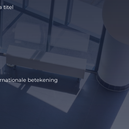
 titel
rnationale betekening