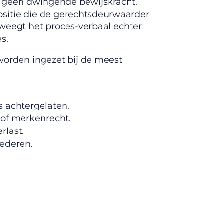
t geen dwingende bewijskracht.
sitie die de gerechtsdeurwaarder
weegt het proces-verbaal echter
s.
worden ingezet bij de meest
s achtergelaten.
 of merkenrecht.
rlast.
oederen.