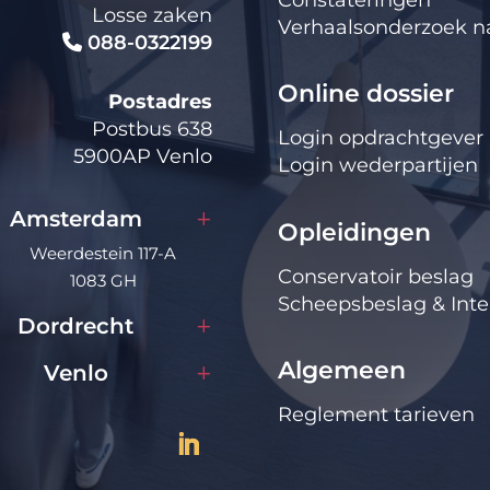
Losse zaken
Verhaalsonderzoek na
088-0322199
Online dossier
Postadres
Postbus 638
Login opdrachtgever
5900AP Venlo
Login wederpartijen
Amsterdam
Opleidingen
Weerdestein 117-A
Conservatoir beslag
1083 GH
Scheepsbeslag & Inte
Dordrecht
Algemeen
Venlo
Reglement tarieven