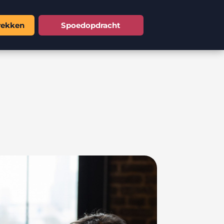
rekken
Spoedopdracht