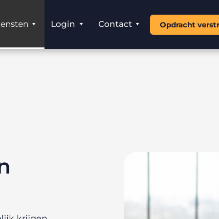
iensten
Login
Contact
Opdracht verst
n
ijk krijgen.